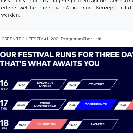
lass dich von hochkarätigen Speakern auf der GREENTE
erlebe, welche innovativen Gründer und Konzepte mit
werden.
GREENTECH FESTIVAL 2021 Programmübersicht