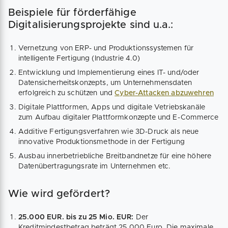
Beispiele für förderfähige
Digitalisierungsprojekte sind u.a.:
Vernetzung von ERP- und Produktions­systemen für
intelligente Fertigung (Industrie 4.0)
Entwicklung und Implemen­tierung eines IT- und/oder
Daten­sicherheits­konzepts, um Unternehmens­daten
erfolgreich zu schützen und
Cyber-Attacken abzuwehren
Digitale Plattformen, Apps und digitale Vetriebs­kanäle
zum Aufbau digitaler Plattform­konzepte und E-Commerce
Additive Fertigungs­verfahren wie 3D-Druck als neue
innovative Produktions­methode in der Fertigung
Ausbau innerbetriebliche Breitband­netze für eine höhere
Daten­übertragungs­rate im Unternehmen etc.
Wie wird gefördert?
25.000 EUR. bis zu 25 Mio. EUR:
Der
Kreditmindestbetrag beträgt 25.000 Euro. Die maximale