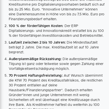
Kreditsumme pro Digitalisierungsvorhaben beläuft sich auf
bis zu 25 Mio. Euro. "Innovative Unternehmen" können
eine Darlehenssumme in Höhe von bis zu 7,5 Mio. Euro pro
Finanzierungs­bedarf erhalten.
100 % der förder­fähigen Kosten:
Der ERP
Digitalisierungs- und Innovationskredit erstattet bis zu 100
% der förder­fähigen Investitions­kosten und Betriebs­mittel.
Laufzeit zwischen 2 bis 10 Jahren:
Die Mindestlaufzeit
beträgt 2 Jahre. Die max. Kreditlaufzeit ist auf 10 Jahre
begrenzt.
Außerplanmäßige Rückzahlung:
Die außerplanmäßige
Tilgung ist ganz oder teilweise sowie gegen Zahlung einer
Vorfälligkeitsentschädigung möglich.
70 Prozent Haftungsfreistellung:
Auf Wunsch übernimmt
die KfW 70 Prozent des Kredit­ausfall­risikos, die restlichen
30 Prozent entfallen auf deine
Hausbank/Finanzierungspartner*. Dadurch erhalten
Gründer*innen und junge Unternehmen mit wenig
Sicherheiten oft erst überhaupt eine Kreditzusage durch
ihre Bank. Als Kredit­nehmer haftest du weiterhin zu 100