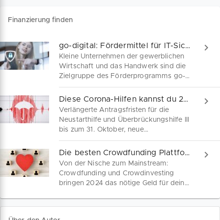
Finanzierung finden
go-digital: Fördermittel für IT-Sicherheit und digitale Geschäftsmodelle
Kleine Unternehmen der gewerblichen
Wirtschaft und das Handwerk sind die
Zielgruppe des Förderprogramms go-
digital. Investitionen in die IT-Sicherheit,
digitale Geschäftsprozesse oder die
Diese Corona-Hilfen kannst du 2021 noch beantragen
Erschließung neuer Märkte musst du
Verlängerte Antragsfristen für die
nicht allein schultern. Wir erklären
Neustarthilfe und Überbrückungshilfe III
Anspruchsvoraussetzungen,
bis zum 31. Oktober, neue
Förderhöhe und Antragstellung im
Wirtschaftlichkeitshilfen im
Förderprogramm go-digital.
Sonderfonds Kulturveranstaltungen:
Die besten Crowdfunding Plattformen für Unternehmen
Diese Corona-Hilfen können kleine
Von der Nische zum Mainstream:
Unternehmen, Soloselbstständige oder
Crowdfunding und Crowdinvesting
Freiberufler 2021 noch beantragen.
bringen 2024 das nötige Geld für dein
Finde alle aktuellen Konditionen und
Herzensprojekt. Entdecke hier die
Antworten auf deine Rechtsfragen.
wichtigsten alternativen
Finanzierungspartner für dein