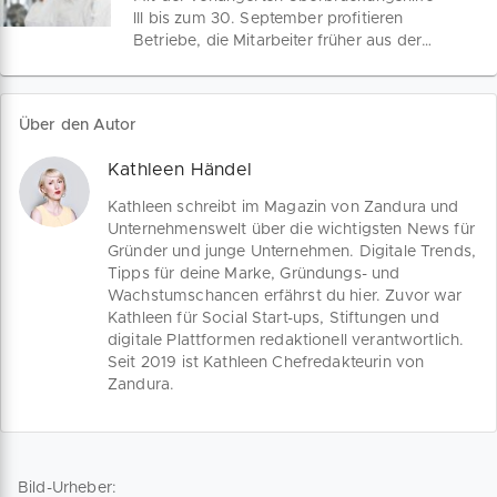
Unternehmen, Soloselbstständige oder
III bis zum 30. September profitieren
Freiberufler 2021 noch beantragen.
Betriebe, die Mitarbeiter früher aus der
Finde alle aktuellen Konditionen und
Kurzarbeit holen oder Beschäftigte neu
Antworten auf deine Rechtsfragen.
einstellen. Wir erläutern die
Bezugsbedingungen für die neue
Über den Autor
Restart-Prämie, den verlängerten
Zugang zum Kurzarbeitergeld und die
Kathleen Händel
Rechtsbeihilfe für insolvenzabwendende
Restrukturierungsmaßnahmen.
Kathleen schreibt im Magazin von Zandura und
Unternehmenswelt über die wichtigsten News für
Gründer und junge Unternehmen. Digitale Trends,
Tipps für deine Marke, Gründungs- und
Wachstumschancen erfährst du hier. Zuvor war
Kathleen für Social Start-ups, Stiftungen und
digitale Plattformen redaktionell verantwortlich.
Seit 2019 ist Kathleen Chefredakteurin von
Zandura.
Bild-Urheber: