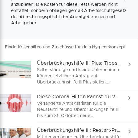
anzubieten. Die Kosten für diese Tests werden nicht
erstattet, sondern obliegen gemäß Arbeitsschutzgesetz
der Abrechnungspflicht der Arbeitgeberinnen und
Arbeitgeber.
Finde Krisenhilfen und Zuschüsse für dein Hygienekonzept
Überbrückungshilfe III Plus: Tipps für Antragsteller
Selbstständige und kleine Unternehmen
können jetzt ihren Antrag auf
Überbrückungshilfe III Plus stellen.
Neben der Förderung betrieblicher
Fixkosten enthält die
Diese Corona-Hilfen kannst du 2021 noch beantragen
Überbrückungshilfe III Plus zahlreiche
Verlängerte Antragsfristen für die
versteckte Zuschüsse, die du dir nicht
Neustarthilfe und Überbrückungshilfe III
entgehen lassen solltest. Stelle deine
bis zum 31. Oktober, neue
wichtigsten Fragen an unseren
Wirtschaftlichkeitshilfen im
Fördermittelexperten im Webinar.
Sonderfonds Kulturveranstaltungen:
Überbrückungshilfe III: Restart-Prämie beschlossen
Diese Corona-Hilfen können kleine
Mit der verlängerten Überbrückungshilfe