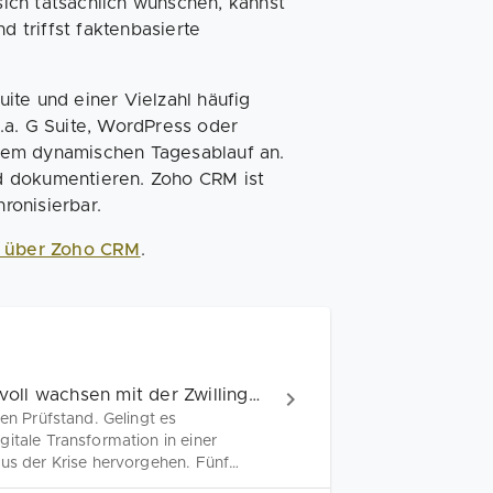
ich tatsächlich wünschen, kannst
 triffst faktenbasierte
ite und einer Vielzahl häufig
.a. G Suite, WordPress oder
nem dynamischen Tagesablauf an.
d dokumentieren. Zoho CRM ist
hronisierbar.
n über Zoho CRM
.
Nachhaltigkeit und Digitalisierung: Wirkungsvoll wachsen mit der Zwillingsstrategie
en Prüfstand. Gelingt es
itale Transformation in einer
aus der Krise hervorgehen. Fünf
stum.