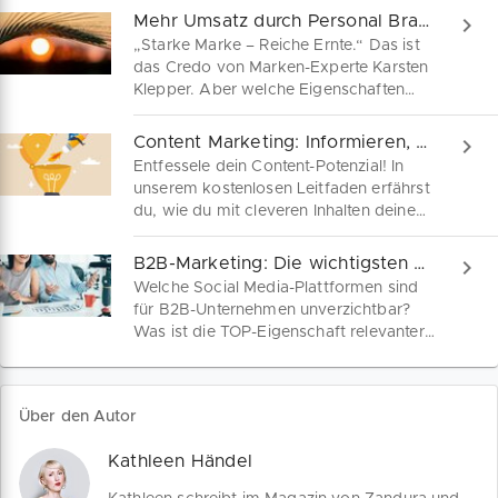
Mehr Umsatz durch Personal Branding für Selbständige
„Starke Marke – Reiche Ernte.“ Das ist
das Credo von Marken-Experte Karsten
Klepper. Aber welche Eigenschaften
kennzeichnen starke Marken überhaupt?
Warum ist Brand Building für
Content Marketing: Informieren, Unterhalten & Helfen!
Unternehmen kein Nice-to-Have
Entfessele dein Content-Potenzial! In
sondern umsatzentscheidend? Wir
unserem kostenlosen Leitfaden erfährst
fragen nach.
du, wie du mit cleveren Inhalten deine
Zielgruppe verzauberst und deinen
Kundenstamm erweiterst. Jetzt das PDF
B2B-Marketing: Die wichtigsten Social Media Trends
herunterladen und direkt durchstarten!
Welche Social Media-Plattformen sind
für B2B-Unternehmen unverzichtbar?
Was ist die TOP-Eigenschaft relevanter
Anbieter, um auf LinkedIn, Facebook
oder YouTube erfolgreich zu sein?
Erfahre hier die wichtigsten Social
Über den Autor
Media Trends für dein B2B-Marketing.
Kathleen Händel