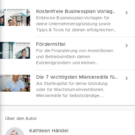
Kostenfreie Businessplan Vorlagen, Muster & Beispiele – Zum Download
Entdecke Businessplan-Vorlagen für
deine Unternehmensgründung sowie
Tipps & Tools für deinen erfolgreichen
Start in die Selbstständigkeit!
Fördermittel
Für die Finanzierung von Investitionen
und Betriebsmitteln stehen
Existenzgründern und kleinen
Wachstumsunternehmen zahlreiche
Fördermittel zur Verfügung. Ob als
Die 7 wichtigsten Mikrokredite für Selbstständige
Startkapital, für Wachstumsprojekte
Als Startkapital für deine Gründung
oder in Krisensituationen – Hier geht´s
oder für Wachstumsinvestitionen,
zum Fördermittelfinder.
Mikrokredite für Selbstständige,
Freiberufler und Kleinunternehmen sind
dein unkompliziertes
Finanzierungsinstrument. Entdecke die
Über den Autor
7 wichtigsten Mikrokredite in
Deutschland.
Kathleen Händel