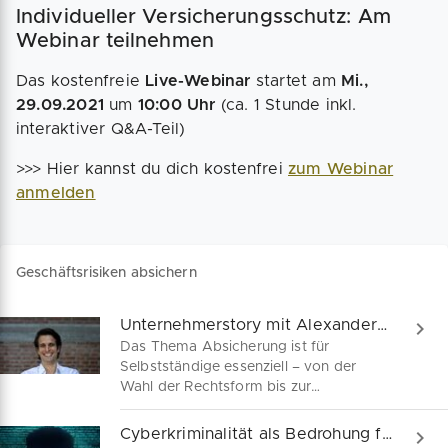
Individueller Versicherungsschutz: Am
Webinar teilnehmen
Das kostenfreie
Live-Webinar
startet am
Mi.,
29.09.2021
um
10:00 Uhr
(ca. 1 Stunde inkl.
interaktiver Q&A-Teil)
>>> Hier kannst du dich kostenfrei
zum Webinar
anmelden
Geschäftsrisiken absichern
Unternehmerstory mit Alexander Le Prince von insureQ
Das Thema Absicherung ist für
Selbstständige essenziell – von der
Wahl der Rechtsform bis zur
berufsspezifischen
Schadensbegrenzung. insureQ ist dein
Cyberkriminalität als Bedrohung für Selbstständige
Spezialversicherer für Freelancer,