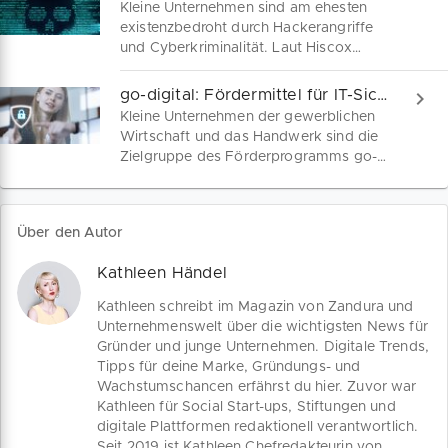
Kleine Unternehmen sind am ehesten
Startups und kleine Unternehmen. Im
existenzbedroht durch Hackerangriffe
Interview erklärt Co-Founder und
und Cyberkriminalität. Laut Hiscox
ZANDURA-Partner Alexander Le Prince,
Cyber Readyness Report 2021
wie du Geschäftsrisiken absicherst und
verzeichnen KMU die höchsten Verluste
go-digital: Fördermittel für IT-Sicherheit und digitale Geschäftsmodelle
dich im Schadensfall korrekt verhältst.
im Verhältnis zu ihrer
Kleine Unternehmen der gewerblichen
Unternehmensgröße. Erfahre die
Wirtschaft und das Handwerk sind die
häufigsten Cyber-Bedrohungen für
Zielgruppe des Förderprogramms go-
Selbstständige und wie du dich
digital. Investitionen in die IT-Sicherheit,
präventiv schützen kannst.
digitale Geschäftsprozesse oder die
Erschließung neuer Märkte musst du
Über den Autor
nicht allein schultern. Wir erklären
Anspruchsvoraussetzungen,
Kathleen Händel
Förderhöhe und Antragstellung im
Förderprogramm go-digital.
Kathleen schreibt im Magazin von Zandura und
Unternehmenswelt über die wichtigsten News für
Gründer und junge Unternehmen. Digitale Trends,
Tipps für deine Marke, Gründungs- und
Wachstumschancen erfährst du hier. Zuvor war
Kathleen für Social Start-ups, Stiftungen und
digitale Plattformen redaktionell verantwortlich.
Seit 2019 ist Kathleen Chefredakteurin von