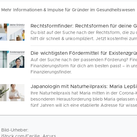
Mehr Informationen & Impulse für Gründer im Gesundheitswesen
Rechtsformfinder: Rechtsformen für deine 
Du bist auf der Suche nach der Rechtsform, die zu 
hilft dir schnell & unkompliziert. Jetzt kostenfrei 
Die wichtigsten Fördermittel für Existenzgr
Auf der Suche nach der passenden Förderung? Find
Finanzierungsform für dich am besten passt – in un
Finanzierungsfinder.
Japanologin mit Naturheilpraxis: Maria Lepš
Ihre Naturheilpraxis hat Maria mitten in der Corona-K
besonderen Herausforderung blieb Maria gelassen u
fünf Jahren will ich eine etablierte Adresse für wiss
Naturheilkunde am Standort Mainz führen." Von der 
im Interview erzählt die Gründerin über ihren auß
Bild-Urheber:
iStock.com/Cecilie_Arcurs