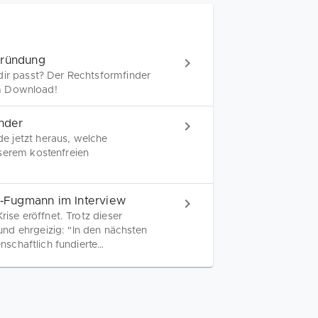
Gründung
dir passt? Der Rechtsformfinder
zum Download!
ünder
e jetzt heraus, welche
serem kostenfreien
i‑Fugmann im Interview
rise eröffnet. Trotz dieser
nd ehrgeizig: "In den nächsten
enschaftlich fundierte
Japanologin zur Heilpraktikerin,
ergewöhnlichen Werdegang.