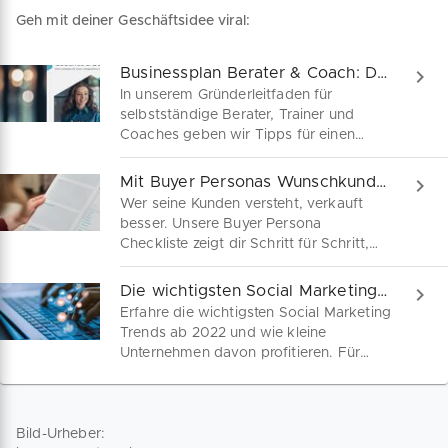
Geh mit deiner Geschäftsidee viral:
Businessplan Berater & Coach: Dein Start als Experte
In unserem Gründerleitfaden für
selbstständige Berater, Trainer und
Coaches geben wir Tipps für einen
professionellen Businessplan. Deine
Schritt-für-Schritt-Anleitung als
Mit Buyer Personas Wunschkunden besser erreichen
kompaktes PDF hier zum Download.
Wer seine Kunden versteht, verkauft
besser. Unsere Buyer Persona
Checkliste zeigt dir Schritt für Schritt,
wie du echte Wunschkundenprofile
entwickelst. Inkl. kostenloser PDF-
Die wichtigsten Social Marketing Trends ab 2022
Vorlage für mehr Klarheit, bessere
Erfahre die wichtigsten Social Marketing
Inhalte und gezielteres Marketing.
Trends ab 2022 und wie kleine
Unternehmen davon profitieren. Für
ihren jährlichen Trendreport hat die
Social-Media-Management-Plattform
Falcon Milliarden Online-Posts analysiert
und ausgewertet. So wirst du zur
Bild-Urheber: