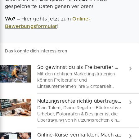
gespeicherte Daten gehen verloren!
Wo? –
Hier gehts jetzt zum
Online-
Bewerbungsformular
!
Das könnte dich interessieren
So gewinnst du als Freiberufler mehr Neukunden
Mit den richtigen Marketingstrategien
können Freiberufler und
Einzelunternehmen ihre Sichtbarkeit
steigern, neue Kunden gewinnen und
langfristige Geschäftsbeziehungen
Nutzungsrechte richtig übertragen inkl. Mustervertrag
aufbauen. In diesem Ratgeber findest
Dein Talent, Deine Regeln – Für kreative
du Tipps und bewährte Methoden, um
Urheber, Fotografen & Designer ist die
dich als erfolgreiche Ich-Marke zu
Übertragung von Nutzungsrechten eine
positionieren.
wichtige Einkommensquelle. Entdecke
hier, wie du Nutzungsrechte klar und
Online-Kurse vermarkten: Mach aus deinem Wissen Geld!