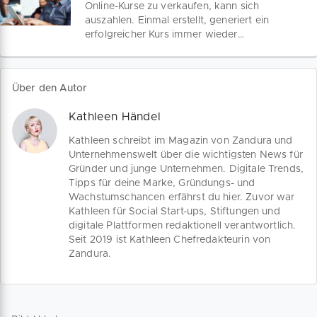
sicher überträgst – inklusive kostenloser
Online-Kurse zu verkaufen, kann sich
Mustervertrag von Rechtsexperten
auszahlen. Einmal erstellt, generiert ein
erstellt.
erfolgreicher Kurs immer wieder
Einkommen. Klick, Lern, Verdien: So
positionierst du dich als Experte und
verwandelst deine Fachkenntnisse in ein
Über den Autor
erfolgreiches Online-Geschäft.
Kathleen Händel
Kathleen schreibt im Magazin von Zandura und
Unternehmenswelt über die wichtigsten News für
Gründer und junge Unternehmen. Digitale Trends,
Tipps für deine Marke, Gründungs- und
Wachstumschancen erfährst du hier. Zuvor war
Kathleen für Social Start-ups, Stiftungen und
digitale Plattformen redaktionell verantwortlich.
Seit 2019 ist Kathleen Chefredakteurin von
Zandura.