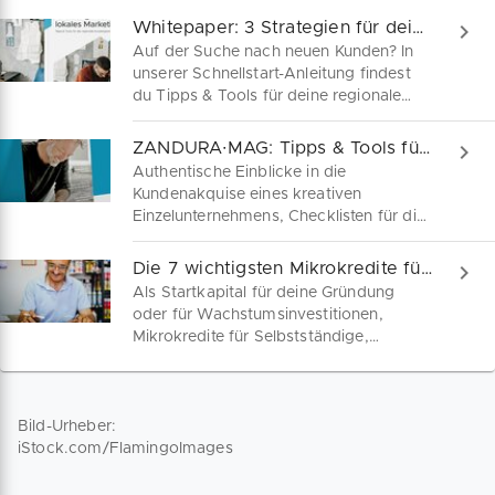
Whitepaper: 3 Strategien für dein lokales Marketing
Auf der Suche nach neuen Kunden? In
unserer Schnellstart-Anleitung findest
du Tipps & Tools für deine regionale
Kundengewinnung. Jetzt kostenfrei
herunterladen!
ZANDURA∙MAG: Tipps & Tools für deinen Kundenaufbau
Authentische Einblicke in die
Kundenakquise eines kreativen
Einzelunternehmens, Checklisten für die
professionelle Außendarstellung auf
deiner Website & praktische Tipps für
Die 7 wichtigsten Mikrokredite für Selbstständige
kleine Wachstumsunternehmen:
Als Startkapital für deine Gründung
Entdecke unser Whitepaper zum
oder für Wachstumsinvestitionen,
Schwerpunkt Kundengewinnung – hier
Mikrokredite für Selbstständige,
zum kostenfreien Download!
Freiberufler und Kleinunternehmen sind
dein unkompliziertes
Finanzierungsinstrument. Entdecke die
7 wichtigsten Mikrokredite in
Bild-Urheber:
Deutschland.
iStock.com/FlamingoImages